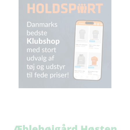
Æblehøjgård Høsten