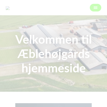
Velkommen til
Æblehøjgårds
hjemmeside